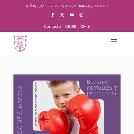
916 191 517
alianzaenjesuspormaria@gmail.com
Contacto
–
CEDIS
–
CMIS