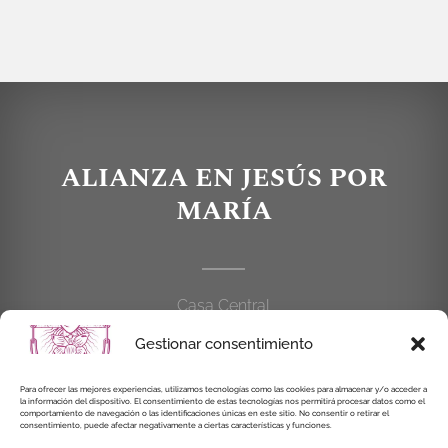
ALIANZA EN JESÚS POR
MARÍA
Casa Central
C/Cardenal Cisneros, 55
Gestionar consentimiento
28010 MADRID
Para ofrecer las mejores experiencias, utilizamos tecnologías como las cookies para almacenar y/o acceder a
la información del dispositivo. El consentimiento de estas tecnologías nos permitirá procesar datos como el
914 462 114
comportamiento de navegación o las identificaciones únicas en este sitio. No consentir o retirar el
consentimiento, puede afectar negativamente a ciertas características y funciones.
alianzaenjesuspormaria@gmail.com