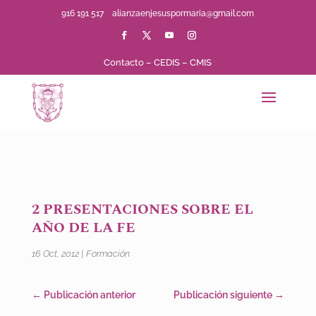
916 191 517
alianzaenjesuspormaria@gmail.com
Contacto
–
CEDIS
–
CMIS
2 PRESENTACIONES SOBRE EL
AÑO DE LA FE
16 Oct, 2012
|
Formación
←
Publicación anterior
Publicación siguiente
→