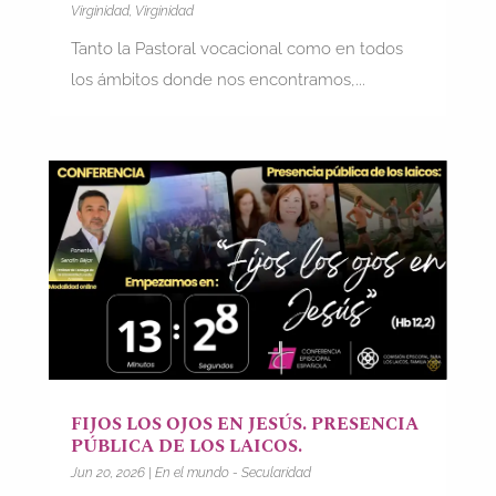
Virginidad
,
Virginidad
Tanto la Pastoral vocacional como en todos
los ámbitos donde nos encontramos,...
FIJOS LOS OJOS EN JESÚS. PRESENCIA
PÚBLICA DE LOS LAICOS.
Jun 20, 2026
|
En el mundo - Secularidad