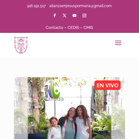
916 191 517
alianzaenjesuspormaria@gmail.com
Contacto
–
CEDIS
–
CMIS