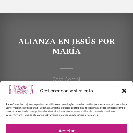
ALIANZA EN JESÚS POR
MARÍA
Casa Central
C/Cardenal Cisneros, 55
Gestionar consentimiento
28010 MADRID
Para ofrecer las mejores experiencias, utilizamos tecnologías como las cookies para almacenar y/o acceder a
la información del dispositivo. El consentimiento de estas tecnologías nos permitirá procesar datos como el
914 462 114
comportamiento de navegación o las identificaciones únicas en este sitio. No consentir o retirar el
consentimiento, puede afectar negativamente a ciertas características y funciones.
alianzaenjesuspormaria@gmail.com
Aceptar