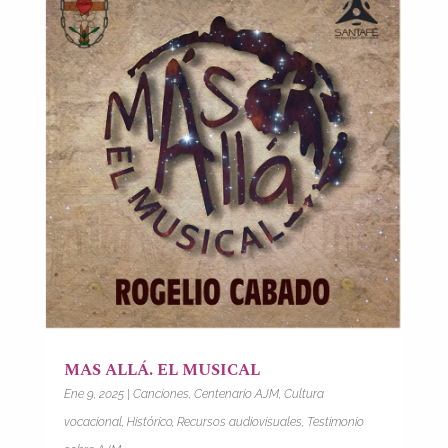
MAS ALLÁ. EL MUSICAL
Ene 9, 2025
|
Canciones
,
Centenario AJM
,
Cultura
vocacional
,
Histórico
,
Recursos audiovisuales
,
Testimonio