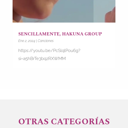
SENCILLAMENTE, HAKUNA GROUP
Ene 2, 2024
|
Canciones
https://youtu.be/PcSlqlPou6g?
si=a5hBrTe3bqzRXWMM
OTRAS CATEGORÍAS