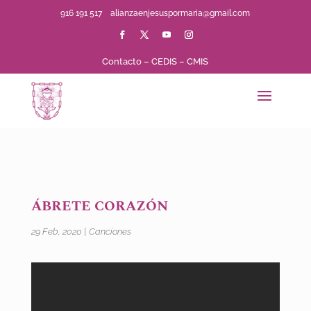
916 191 517
alianzaenjesuspormaria@gmail.com
Contacto
–
CEDIS
–
CMIS
ÁBRETE CORAZÓN
29 Feb, 2020
|
Canciones