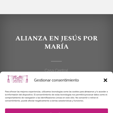
ALIANZA EN JESÚS POR
MARÍA
Casa Central
C/Cardenal Cisneros, 55
Gestionar consentimiento
28010 MADRID
Para ofrecer las mejores experiencias, utilizamos tecnologías como las cookies para almacenar y/o acceder a
la información del dispositivo. El consentimiento de estas tecnologías nos permitirá procesar datos como el
914 462 114
comportamiento de navegación o las identificaciones únicas en este sitio. No consentir o retirar el
consentimiento, puede afectar negativamente a ciertas características y funciones.
alianzaenjesuspormaria@gmail.com