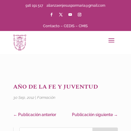
916 191 517
alianzaenjesuspormaria@gmail.com
Contacto
–
CEDIS
–
CMIS
AÑO DE LA FE Y JUVENTUD
30 Sep, 2012
|
Formación
←
Publicación anterior
Publicación siguiente
→