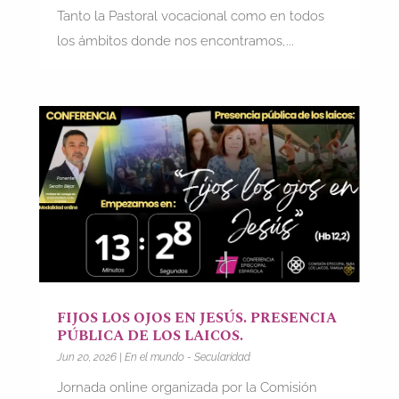
Tanto la Pastoral vocacional como en todos
los ámbitos donde nos encontramos,...
FIJOS LOS OJOS EN JESÚS. PRESENCIA
PÚBLICA DE LOS LAICOS.
Jun 20, 2026
|
En el mundo - Secularidad
Jornada online organizada por la Comisión