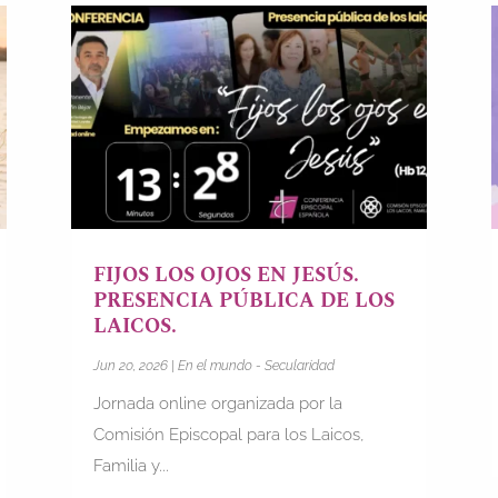
FIJOS LOS OJOS EN JESÚS.
PRESENCIA PÚBLICA DE LOS
LAICOS.
Jun 20, 2026
|
En el mundo - Secularidad
Jornada online organizada por la
Comisión Episcopal para los Laicos,
Familia y...