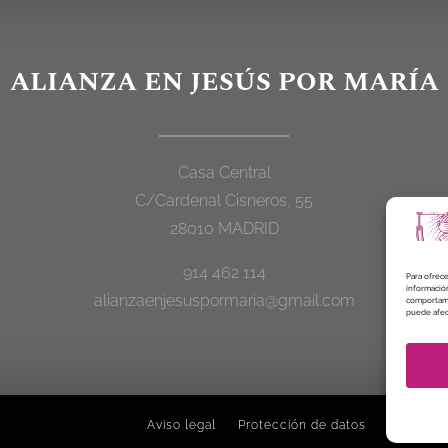
ALIANZA EN JESÚS POR MARÍA
Casa Central
C/Cardenal Cisneros, 55
28010 MADRID
914 462 114
Para ofrece
información
alianzaenjesuspormaria@gmail.com
comportamie
puede afect
Aviso legal
Protección de datos
Política 