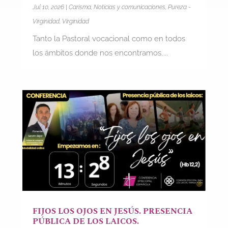
Jul 10, 2026
|
Carisma
,
Noticias y comunicaciones
,
Pureza -
Virginidad
,
Virginidad
Tanto la Pastoral vocacional como en todos
los ámbitos donde nos encontramos,...
FIJOS LOS OJOS EN JESÚS. PRESENCIA
PÚBLICA DE LOS LAICOS.