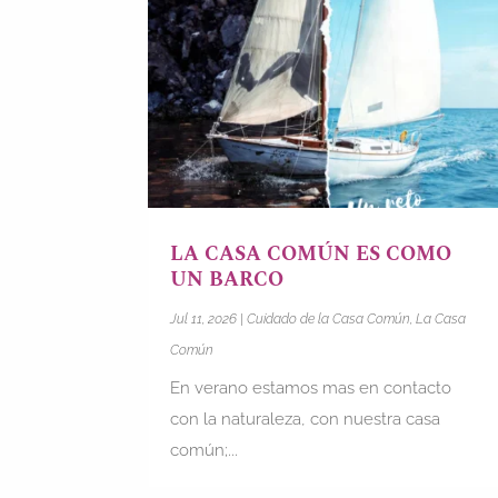
LA CASA COMÚN ES COMO
UN BARCO
Jul 11, 2026
|
Cuidado de la Casa Común
,
La Casa
Común
En verano estamos mas en contacto
con la naturaleza, con nuestra casa
común;...