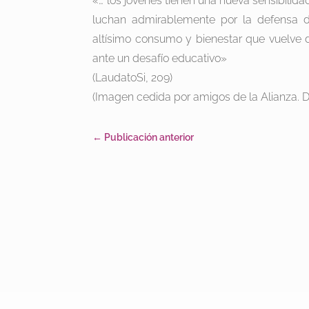
«… los jóvenes tienen una nueva sensibilida
luchan admirablemente por la defensa d
altísimo consumo y bienestar que vuelve di
ante un desafío educativo»
(LaudatoSi, 209)
(Imagen cedida por amigos de la Alianza. D
←
Publicación anterior