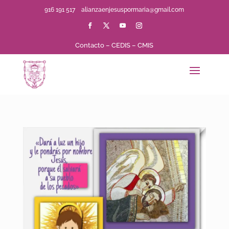
916 191 517
alianzaenjesuspormaria@gmail.com
Contacto
–
CEDIS
–
CMIS