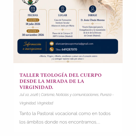
TALLER TEOLOGÍA DEL CUERPO
DESDE LA MIRADA DE LA
VIRGINIDAD.
Jul 10, 2026
|
Carisma
,
Noticias y comunicaciones
,
Pureza -
Virginidad
,
Virginidad
Tanto la Pastoral vocacional como en todos
los ámbitos donde nos encontramos,...