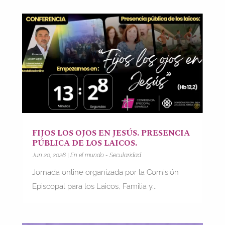
FIJOS LOS OJOS EN JESÚS. PRESENCIA
PÚBLICA DE LOS LAICOS.
Jun 20, 2026
|
En el mundo - Secularidad
Jornada online organizada por la Comisión
Episcopal para los Laicos, Familia y...