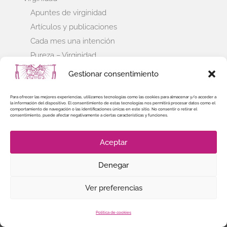
Apuntes de virginidad
Artículos y publicaciones
Cada mes una intención
Pureza – Virginidad
Institutos Seculares
Gestionar consentimiento
Cátedra Iglesia, Secularidad Consagración
CMIS
Para ofrecer las mejores experiencias, utilizamos tecnologías como las cookies para almacenar y/o acceder a
la información del dispositivo. El consentimiento de estas tecnologías nos permitirá procesar datos como el
comportamiento de navegación o las identificaciones únicas en este sitio. No consentir o retirar el
Documentos de Institutos Seculares
consentimiento, puede afectar negativamente a ciertas características y funciones.
Noticias y comunicaciones IISS
Revista Diálogo
Aceptar
Denegar
Ver preferencias
Política de cookies