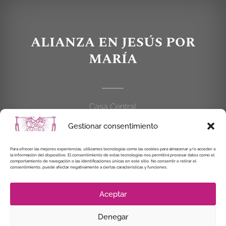
ALIANZA EN JESÚS POR
MARÍA
Casa Central
C/Cardenal Cisneros, 55
Gestionar consentimiento
28010 MADRID
Para ofrecer las mejores experiencias, utilizamos tecnologías como las cookies para almacenar y/o acceder a
914 462 114
la información del dispositivo. El consentimiento de estas tecnologías nos permitirá procesar datos como el
comportamiento de navegación o las identificaciones únicas en este sitio. No consentir o retirar el
consentimiento, puede afectar negativamente a ciertas características y funciones.
alianzaenjesuspormaria@gmail.com
Aceptar
Denegar