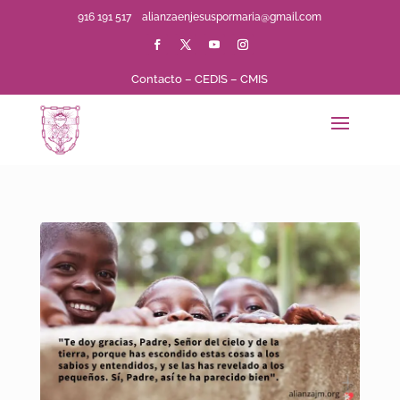
916 191 517
alianzaenjesuspormaria@gmail.com
Contacto
–
CEDIS
–
CMIS