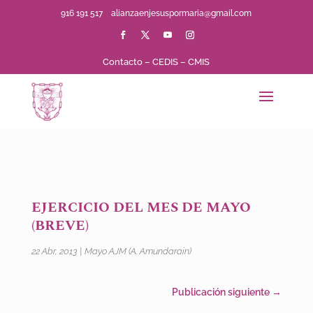
916 191 517
alianzaenjesuspormaria@gmail.com
Contacto
–
CEDIS
–
CMIS
EJERCICIO DEL MES DE MAYO
(BREVE)
22 Abr, 2013
|
Mayo AJM (A. Amundarain)
Publicación siguiente
→