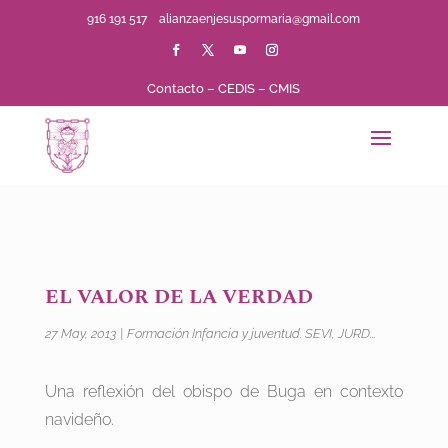
916 191 517
alianzaenjesuspormaria@gmail.com
Contacto
–
CEDIS
–
CMIS
EL VALOR DE LA VERDAD
27 May, 2013
|
Formación Infancia y juventud. SEVI, JURD...
Una reflexión del obispo de Buga en contexto
navideño.