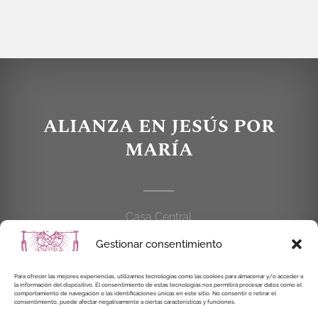
ALIANZA EN JESÚS POR
MARÍA
Casa Central
C/Cardenal Cisneros, 55
Gestionar consentimiento
28010 MADRID
Para ofrecer las mejores experiencias, utilizamos tecnologías como las cookies para almacenar y/o acceder a
la información del dispositivo. El consentimiento de estas tecnologías nos permitirá procesar datos como el
914 462 114
comportamiento de navegación o las identificaciones únicas en este sitio. No consentir o retirar el
consentimiento, puede afectar negativamente a ciertas características y funciones.
alianzaenjesuspormaria@gmail.com