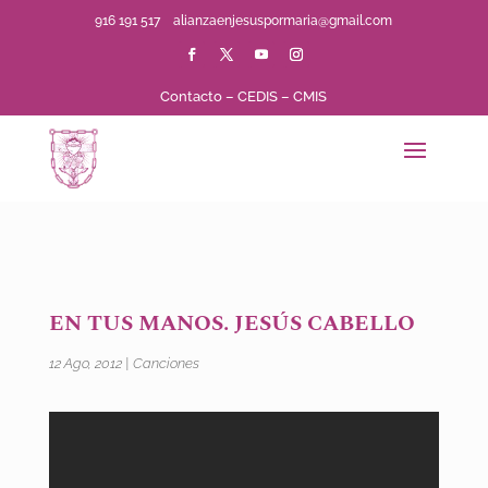
916 191 517
alianzaenjesuspormaria@gmail.com
Contacto
–
CEDIS
–
CMIS
EN TUS MANOS. JESÚS CABELLO
12 Ago, 2012
|
Canciones