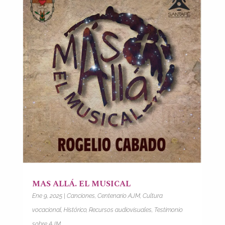
MAS ALLÁ. EL MUSICAL
Ene 9, 2025
|
Canciones
,
Centenario AJM
,
Cultura
vocacional
,
Histórico
,
Recursos audiovisuales
,
Testimonio
sobre AJM