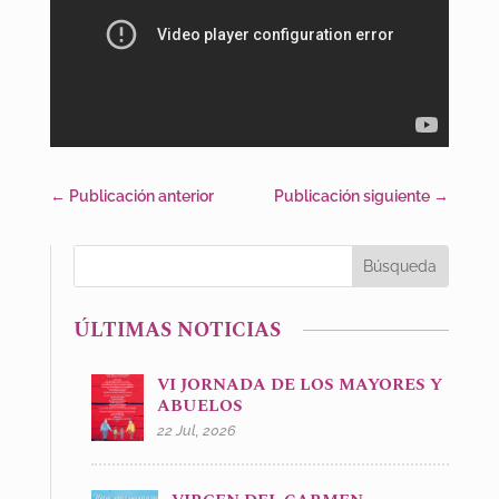
←
Publicación anterior
Publicación siguiente
→
ÚLTIMAS NOTICIAS
VI JORNADA DE LOS MAYORES Y
ABUELOS
22 Jul, 2026