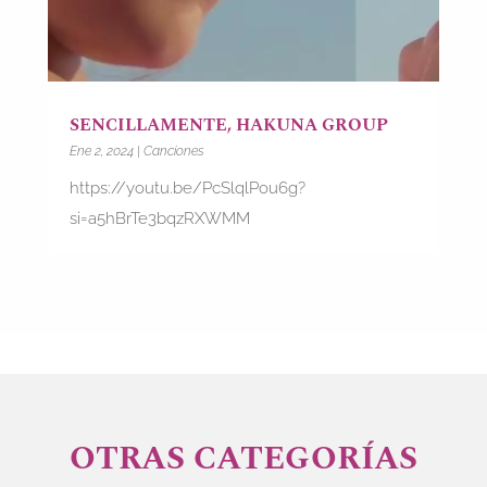
SENCILLAMENTE, HAKUNA GROUP
Ene 2, 2024
|
Canciones
https://youtu.be/PcSlqlPou6g?
si=a5hBrTe3bqzRXWMM
OTRAS CATEGORÍAS