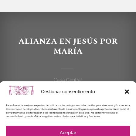
ALIANZA EN JESÚS POR
MARÍA
Casa Central
C/Cardenal Cisneros, 55
Gestionar consentimiento
28010 MADRID
Para ofrecer las mejores experiencias, utilizamos tecnologías como las cookies para almacenar y/o acceder a
la información del dispositivo. El consentimiento de estas tecnologías nos permitirá procesar datos como el
914 462 114
comportamiento de navegación o las identificaciones únicas en este sitio. No consentir o retirar el
consentimiento, puede afectar negativamente a ciertas características y funciones.
alianzaenjesuspormaria@gmail.com
Aceptar