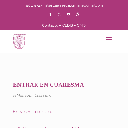
916 191 517
alianzaenjesuspormaria@gmail.com
Contacto
–
CEDIS
–
CMIS
ENTRAR EN CUARESMA
21 Mar, 2011
|
Cuaresma
Entrar en cuaresma