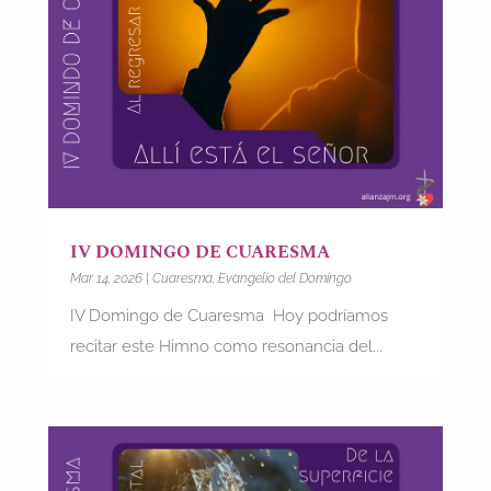
IV DOMINGO DE CUARESMA
Mar 14, 2026
|
Cuaresma
,
Evangelio del Domingo
IV Domingo de Cuaresma Hoy podríamos
recitar este Himno como resonancia del...