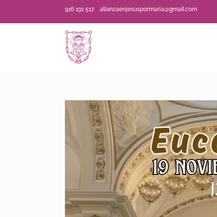
916 191 517
alianzaenjesuspormaria@gmail.com