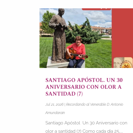
SANTIAGO APÓSTOL. UN 30
ANIVERSARIO CON OLOR A
SANTIDAD (7)
Jul 21, 2026
|
Recordando al Venerable D. Antonio
Amundarain
Santiago Apóstol Un 30 Aniversario con
olor a santidad (7) Como cada día 25,...