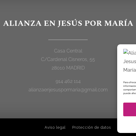
ALIANZA EN JESÚS POR MARÍA
Casa Central
C/Cardenal Cisneros, 55
28010 MADRID
914 462 114
Para ofrece
información
alianzaenjesuspormaria@gmail.com
comportamie
puede afect
Aviso legal
Protección de datos
Política 