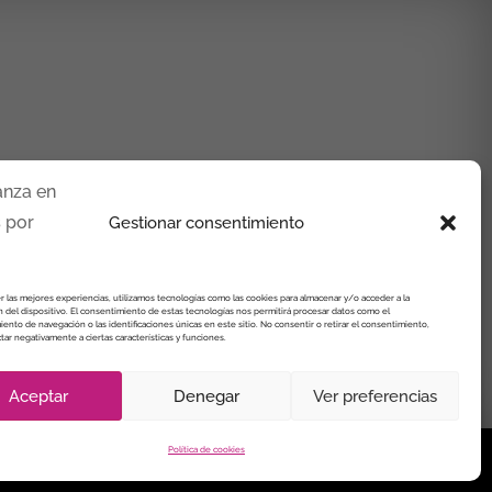
Gestionar consentimiento
r las mejores experiencias, utilizamos tecnologías como las cookies para almacenar y/o acceder a la
 del dispositivo. El consentimiento de estas tecnologías nos permitirá procesar datos como el
nto de navegación o las identificaciones únicas en este sitio. No consentir o retirar el consentimiento,
ar negativamente a ciertas características y funciones.
Aceptar
Denegar
Ver preferencias
Política de cookies
de Cookies
Política de cookies (UE)