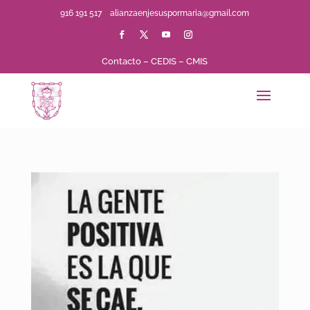
916 191 517
alianzaenjesuspormaria@gmail.com
Contacto
–
CEDIS
–
CMIS