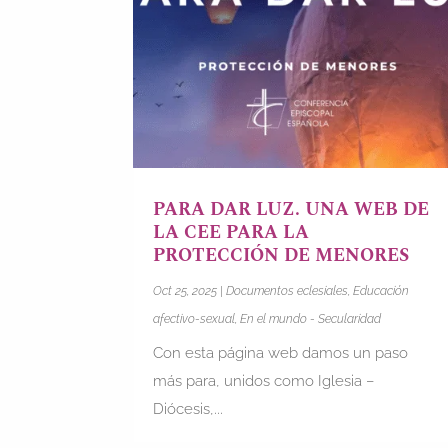
PARA DAR LUZ. UNA WEB DE
LA CEE PARA LA
PROTECCIÓN DE MENORES
Oct 25, 2025
|
Documentos eclesiales
,
Educación
afectivo-sexual
,
En el mundo - Secularidad
Con esta página web damos un paso
más para, unidos como Iglesia –
Diócesis,...