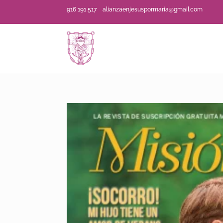
916 191 517
alianzaenjesuspormaria@gmail.com