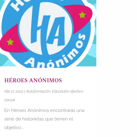
HÉROES ANÓNIMOS
Abr 17, 2022
|
Autoformación
,
Educación afectivo-
sexual
En Héroes Anónimos encontrarás una
serie de historietas que tienen el
objetivo...