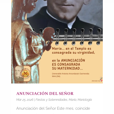
ANUNCIACIÓN DEL SEÑOR
Mar 25, 2026
|
Fiestas y Solemnidades
,
María
,
Mariología
Anunciación del Señor Este mes, coincide