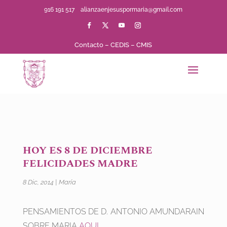
916 191 517
alianzaenjesuspormaria@gmail.com
Contacto
–
CEDIS
–
CMIS
HOY ES 8 DE DICIEMBRE
FELICIDADES MADRE
8 Dic, 2014
|
María
PENSAMIENTOS DE D. ANTONIO AMUNDARAIN
SOBRE MARIA
AQUI