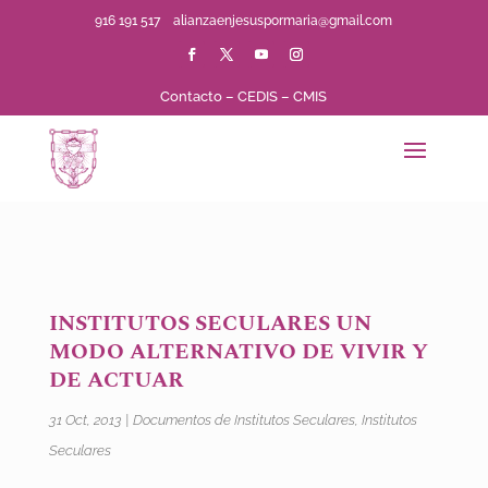
916 191 517
alianzaenjesuspormaria@gmail.com
Contacto
–
CEDIS
–
CMIS
INSTITUTOS SECULARES UN
MODO ALTERNATIVO DE VIVIR Y
DE ACTUAR
31 Oct, 2013
|
Documentos de Institutos Seculares
,
Institutos
Seculares