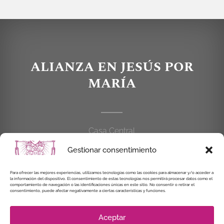
ALIANZA EN JESÚS POR
MARÍA
Casa Central
C/Cardenal Cisneros, 55
Gestionar consentimiento
28010 MADRID
Para ofrecer las mejores experiencias, utilizamos tecnologías como las cookies para almacenar y/o acceder a
la información del dispositivo. El consentimiento de estas tecnologías nos permitirá procesar datos como el
914 462 114
comportamiento de navegación o las identificaciones únicas en este sitio. No consentir o retirar el
consentimiento, puede afectar negativamente a ciertas características y funciones.
alianzaenjesuspormaria@gmail.com
Aceptar