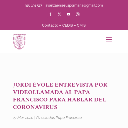
916 191 517
alianzaenjesuspormaria@gmail.com
Contacto
–
CEDIS
–
CMIS
JORDI ÉVOLE ENTREVISTA POR
VIDEOLLAMADA AL PAPA
FRANCISCO PARA HABLAR DEL
CORONAVIRUS
27 Mar, 2020
|
Pinceladas Papa Francisco