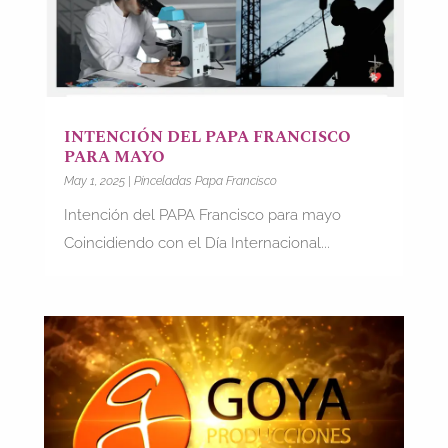
INTENCIÓN DEL PAPA FRANCISCO
PARA MAYO
May 1, 2025
|
Pinceladas Papa Francisco
Intención del PAPA Francisco para mayo
Coincidiendo con el Día Internacional...