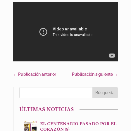
←
Publicación anterior
Publicación siguiente
→
ÚLTIMAS NOTICIAS
EL CENTENARIO PASADO POR EL
CORAZÓN (8)