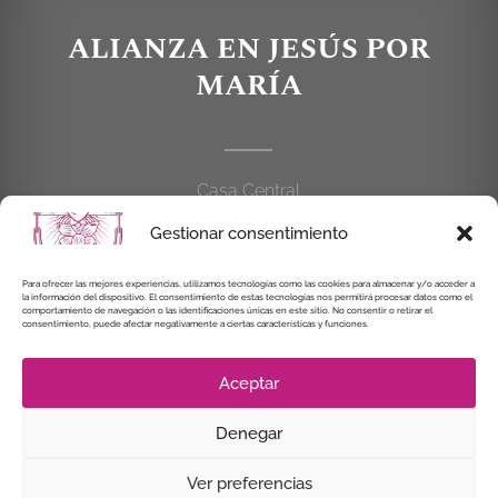
ALIANZA EN JESÚS POR
MARÍA
Casa Central
C/Cardenal Cisneros, 55
Gestionar consentimiento
28010 MADRID
Para ofrecer las mejores experiencias, utilizamos tecnologías como las cookies para almacenar y/o acceder a
la información del dispositivo. El consentimiento de estas tecnologías nos permitirá procesar datos como el
914 462 114
comportamiento de navegación o las identificaciones únicas en este sitio. No consentir o retirar el
consentimiento, puede afectar negativamente a ciertas características y funciones.
alianzaenjesuspormaria@gmail.com
Aceptar
Denegar
© Instituto Secular Alianza en Jesús por María, 2021
Ver preferencias