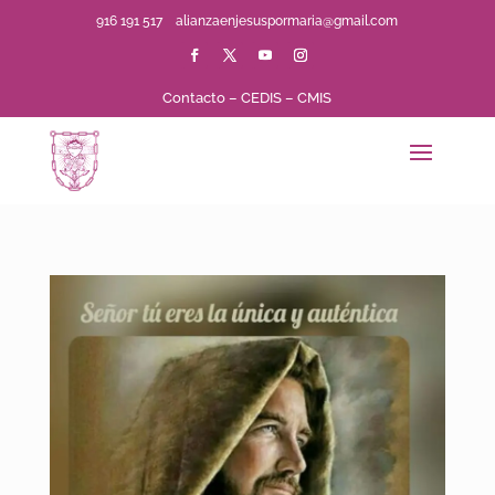
916 191 517
alianzaenjesuspormaria@gmail.com
Contacto
–
CEDIS
–
CMIS