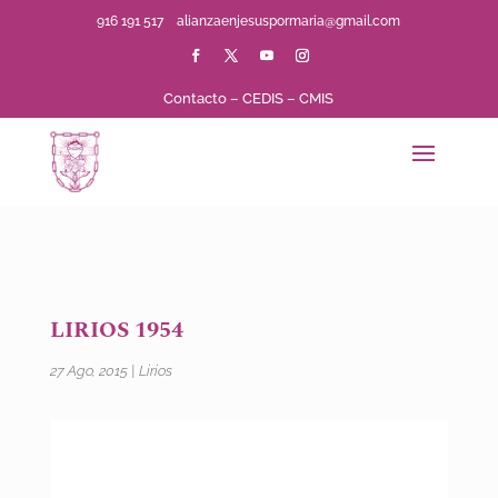
916 191 517
alianzaenjesuspormaria@gmail.com
Contacto
–
CEDIS
–
CMIS
LIRIOS 1954
27 Ago, 2015
|
Lirios