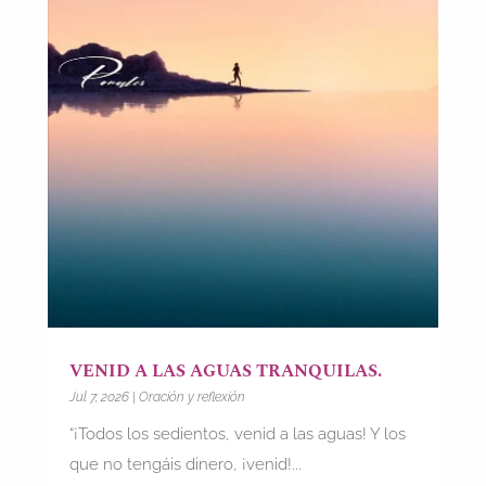
VENID A LAS AGUAS TRANQUILAS.
Jul 7, 2026
|
Oración y reflexión
“¡Todos los sedientos, venid a las aguas! Y los
que no tengáis dinero, ¡venid!...