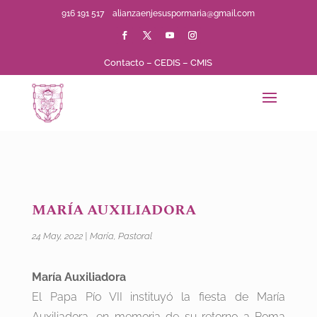
916 191 517
alianzaenjesuspormaria@gmail.com
Contacto
–
CEDIS
–
CMIS
MARÍA AUXILIADORA
24 May, 2022
|
María
,
Pastoral
María Auxiliadora
El Papa Pío VII instituyó la fiesta de María
Auxiliadora, en memoria de su retorno a Roma