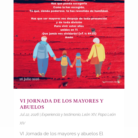
VI JORNADA DE LOS MAYORES Y
ABUELOS
Jul 22, 2026
|
Experiencia y testimonio
,
León XIV
,
Papa León
XIV
VI Jornada de los mayores y abuelos El