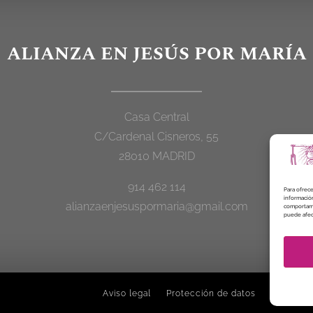
ALIANZA EN JESÚS POR MARÍA
Casa Central
C/Cardenal Cisneros, 55
28010 MADRID
914 462 114
Para ofrece
información
alianzaenjesuspormaria@gmail.com
comportamie
puede afect
Aviso legal
Protección de datos
Política 