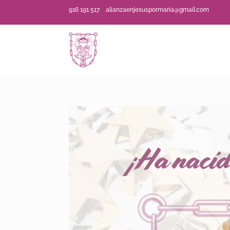
916 191 517
alianzaenjesuspormaria@gmail.com