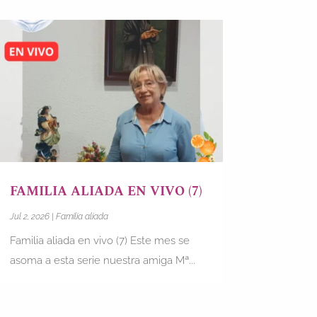
FAMILIA ALIADA EN VIVO (7)
Jul 2, 2026
|
Familia aliada
Familia aliada en vivo (7) Este mes se
asoma a esta serie nuestra amiga Mª...