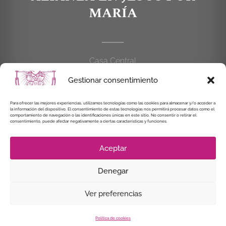
MARÍA
Casa Central
C/Cardenal Cisneros, 55
Gestionar consentimiento
28010 MADRID
Para ofrecer las mejores experiencias, utilizamos tecnologías como las cookies para almacenar y/o acceder a
914 462 114
la información del dispositivo. El consentimiento de estas tecnologías nos permitirá procesar datos como el
comportamiento de navegación o las identificaciones únicas en este sitio. No consentir o retirar el
consentimiento, puede afectar negativamente a ciertas características y funciones.
alianzaenjesuspormaria@gmail.com
Aceptar
Denegar
© Instituto Secular Alianza en Jesús por María, 2021
Ver preferencias
Política de cookies