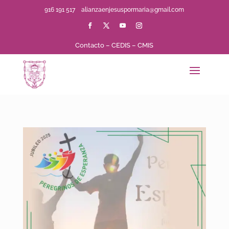
916 191 517
alianzaenjesuspormaria@gmail.com
Contacto
–
CEDIS
–
CMIS