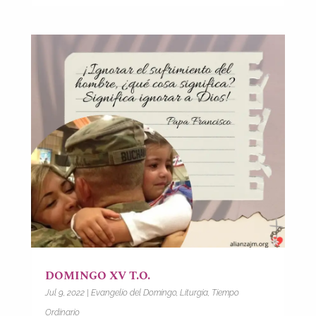
DOMINGO XV T.O.
Jul 9, 2022
|
Evangelio del Domingo
,
Liturgia
,
Tiempo
Ordinario