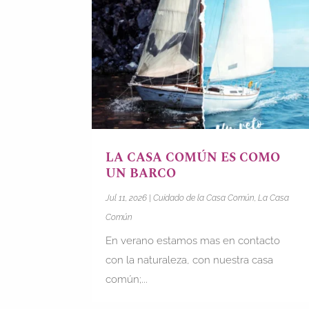
LA CASA COMÚN ES COMO
UN BARCO
Jul 11, 2026
|
Cuidado de la Casa Común
,
La Casa
Común
En verano estamos mas en contacto
con la naturaleza, con nuestra casa
común;...