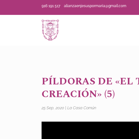
916 191 517
alianzaenjesuspormaria@gmail.com
PÍLDORAS DE «EL
CREACIÓN» (5)
25 Sep, 2020
|
La Casa Común