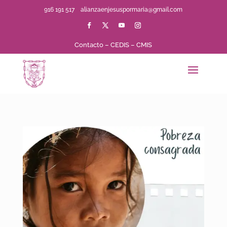
916 191 517
alianzaenjesuspormaria@gmail.com
Contacto
–
CEDIS
–
CMIS