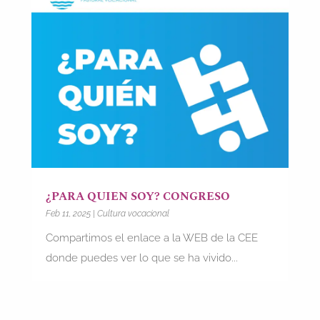
¿PARA QUIEN SOY? CONGRESO
Feb 11, 2025
|
Cultura vocacional
Compartimos el enlace a la WEB de la CEE
donde puedes ver lo que se ha vivido...