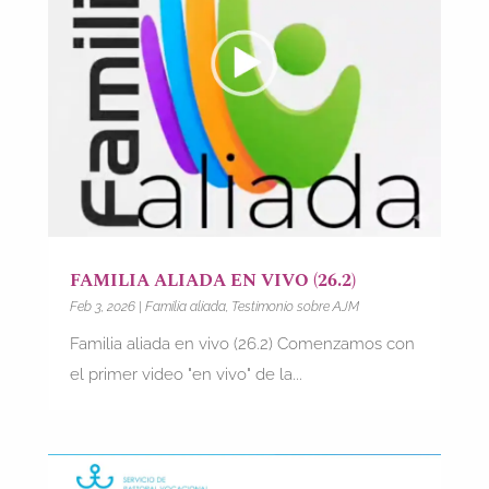
FAMILIA ALIADA EN VIVO (26.2)
Feb 3, 2026
|
Familia aliada
,
Testimonio sobre AJM
Familia aliada en vivo (26.2) Comenzamos con
el primer video "en vivo" de la...