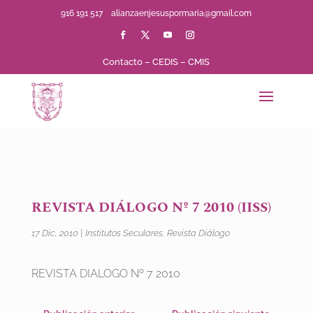
916 191 517
alianzaenjesuspormaria@gmail.com
Contacto
–
CEDIS
–
CMIS
REVISTA DIÁLOGO Nº 7 2010 (IISS)
17 Dic, 2010
|
Institutos Seculares
,
Revista Diálogo
REVISTA DIALOGO Nº 7 2010