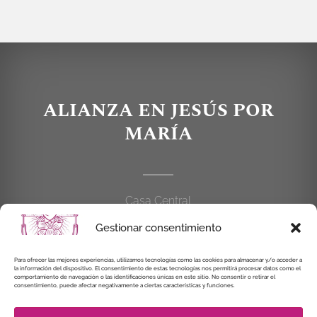
ALIANZA EN JESÚS POR
MARÍA
Casa Central
C/Cardenal Cisneros, 55
Gestionar consentimiento
28010 MADRID
Para ofrecer las mejores experiencias, utilizamos tecnologías como las cookies para almacenar y/o acceder a
la información del dispositivo. El consentimiento de estas tecnologías nos permitirá procesar datos como el
914 462 114
comportamiento de navegación o las identificaciones únicas en este sitio. No consentir o retirar el
consentimiento, puede afectar negativamente a ciertas características y funciones.
alianzaenjesuspormaria@gmail.com