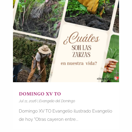
DOMINGO XV TO
Jul 11, 2026
|
Evangelio del Domingo
Domingo XV TO Evangelio ilustrado Evangelio
de hoy "Otras cayeron entre...