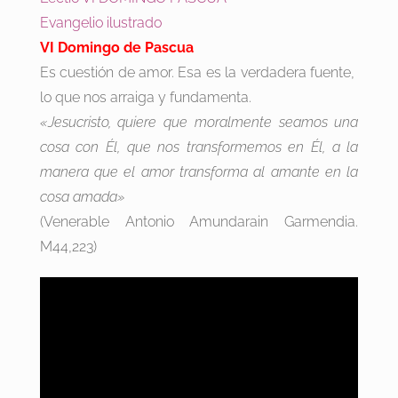
Evangelio ilustrado
VI Domingo de Pascua
Es cuestión de amor. Esa es la verdadera fuente,
lo que nos arraiga y fundamenta.
«Jesucristo, quiere que moralmente seamos una
cosa con Él, que nos transformemos en Él, a la
manera que el amor transforma al amante en la
cosa amada»
(Venerable Antonio Amundarain Garmendia.
M44,223)