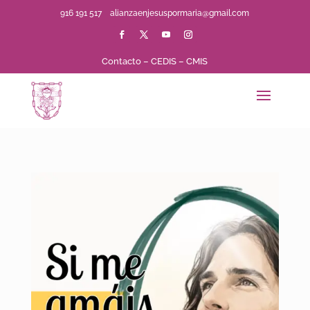
916 191 517
alianzaenjesuspormaria@gmail.com
Contacto
–
CEDIS
–
CMIS