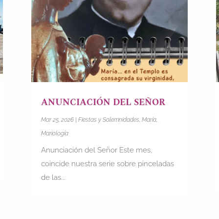
ANUNCIACIÓN DEL SEÑOR
Mar 25, 2026
|
Fiestas y Solemnidades
,
María
,
Mariología
Anunciación del Señor Este mes,
coincide nuestra serie sobre pinceladas
de las...