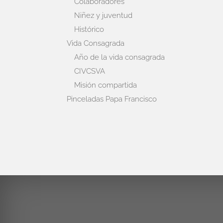
Colaboradores
Niñez y juventud
Histórico
Vida Consagrada
Año de la vida consagrada
CIVCSVA
Misión compartida
Pinceladas Papa Francisco