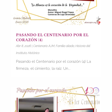
PASANDO EL CENTENARIO POR EL
CORAZÓN (4)
Abr 8, 2026
|
Centenario AJM
,
Familia aliada
,
Historia del
Instituto
,
Histórico
Pasando el Centenario por el corazón (4) La
firmeza, el cimiento, la raíz. Un...