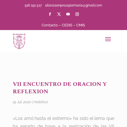
916 191 517
alianzaenjesuspormaria@gmail.com
Contacto
–
CEDIS
–
CMIS
VII ENCUENTRO DE ORACION Y
REFLEXION
15 Jul, 2010
|
Histórico
«Los amó hasta el extremo» ha sido el lema que
ha servido de base a la realización de las VII