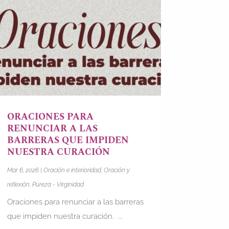
ORACIONES PARA
RENUNCIAR A LAS
BARRERAS QUE IMPIDEN
NUESTRA CURACIÓN
Mar 6, 2026
|
Oración e interioridad
,
Oración y
reflexión
,
Pureza - Virginidad
Oraciones para renunciar a las barreras
que impiden nuestra curación. ...