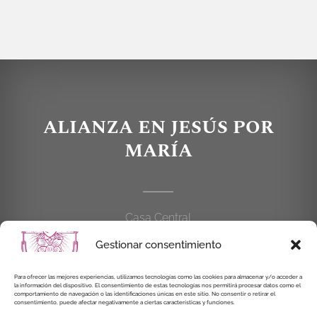
ALIANZA EN JESÚS POR
MARÍA
Casa Central
C/Cardenal Cisneros, 55
Gestionar consentimiento
28010 MADRID
Para ofrecer las mejores experiencias, utilizamos tecnologías como las cookies para almacenar y/o acceder a
la información del dispositivo. El consentimiento de estas tecnologías nos permitirá procesar datos como el
914 462 114
comportamiento de navegación o las identificaciones únicas en este sitio. No consentir o retirar el
consentimiento, puede afectar negativamente a ciertas características y funciones.
alianzaenjesuspormaria@gmail.com