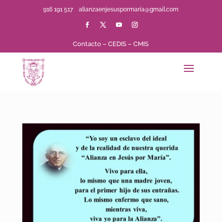
916 191 517
alianzaenjesuspormaria@gmail.com
Contacto
–
CEDIS
–
CMIS