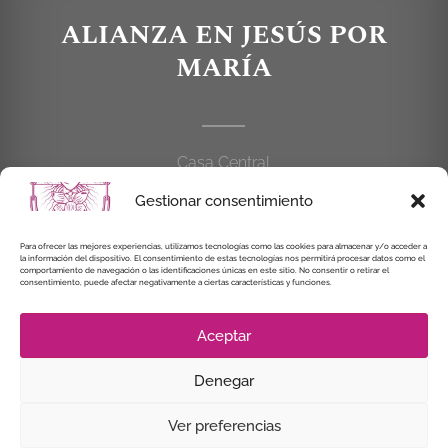
ALIANZA EN JESÚS POR
MARÍA
Casa Central
C/Cardenal Cisneros, 55
Gestionar consentimiento
28010 MADRID
Para ofrecer las mejores experiencias, utilizamos tecnologías como las cookies para almacenar y/o acceder a
la información del dispositivo. El consentimiento de estas tecnologías nos permitirá procesar datos como el
914 462 114
comportamiento de navegación o las identificaciones únicas en este sitio. No consentir o retirar el
consentimiento, puede afectar negativamente a ciertas características y funciones.
alianzaenjesuspormaria@gmail.com
Aceptar
Denegar
© Instituto Secular Alianza en Jesús por María, 2021
Ver preferencias