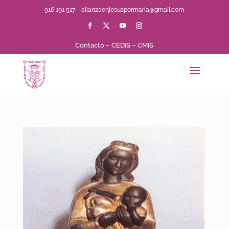
916 191 517
alianzaenjesuspormaria@gmail.com
Contacto
–
CEDIS
–
CMIS