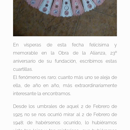
En vísperas de esta fecha felicísima y
memorable en la Obra de la Alianza, 23º
aniversario de su fundación, escribimos estas
cuartillas.
El fenómeno es raro; cuanto más uno se aleja de
ella, de año en año, más extraordinariamente
interesante la encontramos.
Desde los umbrales de aquel 2 de Febrero de
1925 no se nos ocurrió mirar al 2 de Febrero de
1948; de habérsenos ocurrido, lo hubiéramos