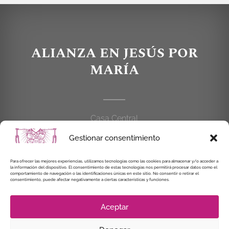
ALIANZA EN JESÚS POR
MARÍA
Casa Central
C/Cardenal Cisneros, 55
Gestionar consentimiento
28010 MADRID
Para ofrecer las mejores experiencias, utilizamos tecnologías como las cookies para almacenar y/o acceder a
914 462 114
la información del dispositivo. El consentimiento de estas tecnologías nos permitirá procesar datos como el
comportamiento de navegación o las identificaciones únicas en este sitio. No consentir o retirar el
consentimiento, puede afectar negativamente a ciertas características y funciones.
alianzaenjesuspormaria@gmail.com
Aceptar