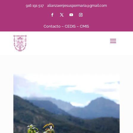
916 191 517
alianzaenjesuspormaria@gmail.com
Contacto
–
CEDIS
–
CMIS