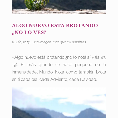
ALGO NUEVO ESTÁ BROTANDO
¿NO LO VES?
26 Dic, 2013
|
Una imagen...más que mil palabras
«Algo nuevo está brotando ¿no lo notáis?» (Is 43,
19). El más grande se hace pequeño en la
inmensidadel Mundo. Nota cómo también brota
en ti cada día, cada Adviento, cada Navidad.