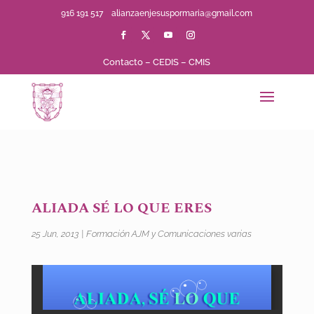
916 191 517
alianzaenjesuspormaria@gmail.com
Contacto
–
CEDIS
–
CMIS
ALIADA SÉ LO QUE ERES
25 Jun, 2013
|
Formación AJM y Comunicaciones varias