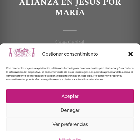
ALIANZA EN JESÚS POR
MARÍA
Casa Central
C/Cardenal Cisneros, 55
Gestionar consentimiento
28010 MADRID
Para ofrecer las mejores experiencias, utilizamos tecnologías como las cookies para almacenar y/o acceder a
914 462 114
la información del dispositivo. El consentimiento de estas tecnologías nos permitirá procesar datos como el
comportamiento de navegación o las identificaciones únicas en este sitio. No consentir o retirar el
consentimiento, puede afectar negativamente a ciertas características y funciones.
alianzaenjesuspormaria@gmail.com
Aceptar
Denegar
© Instituto Secular Alianza en Jesús por María, 2021
Ver preferencias
Política de cookies