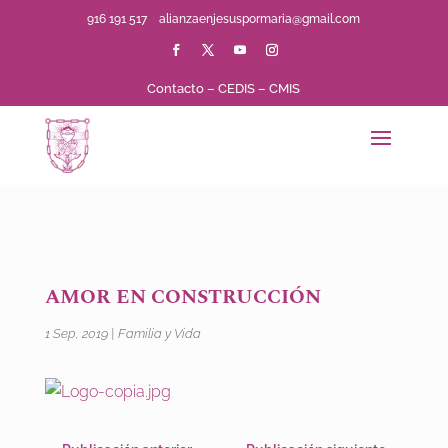
916 191 517
alianzaenjesuspormaria@gmail.com
Contacto
–
CEDIS
–
CMIS
AMOR EN CONSTRUCCIÓN
1 Sep, 2019
|
Familia y Vida