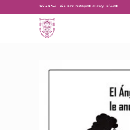
916 191 517
alianzaenjesuspormaria@gmail.com