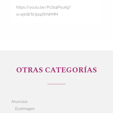
https://youtu.be/PcSlqlPou6g?
si=a5hBrTe3bqzRXWMM
OTRAS CATEGORÍAS
Anuncios
Ecoimagen