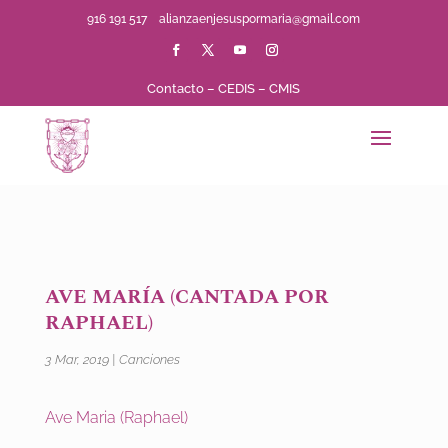
916 191 517
alianzaenjesuspormaria@gmail.com
Contacto
–
CEDIS
–
CMIS
AVE MARÍA (CANTADA POR
RAPHAEL)
3 Mar, 2019
|
Canciones
Ave Maria (Raphael)