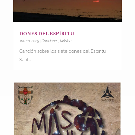
DONES DEL ESPÍRITU
Jun 10, 2025
|
Canciones
,
Música
Canción sobre los siete dones del Espíritu
Santo