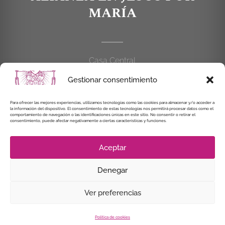
MARÍA
Casa Central
C/Cardenal Cisneros, 55
Gestionar consentimiento
28010 MADRID
Para ofrecer las mejores experiencias, utilizamos tecnologías como las cookies para almacenar y/o acceder a
914 462 114
la información del dispositivo. El consentimiento de estas tecnologías nos permitirá procesar datos como el
comportamiento de navegación o las identificaciones únicas en este sitio. No consentir o retirar el
consentimiento, puede afectar negativamente a ciertas características y funciones.
alianzaenjesuspormaria@gmail.com
Aceptar
Denegar
© Instituto Secular Alianza en Jesús por María, 2021
Ver preferencias
Política de cookies