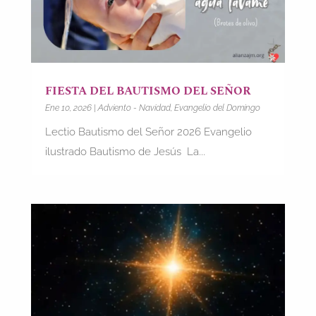
FIESTA DEL BAUTISMO DEL SEÑOR
Ene 10, 2026
|
Adviento - Navidad
,
Evangelio del Domingo
Lectio Bautismo del Señor 2026 Evangelio
ilustrado Bautismo de Jesús La...