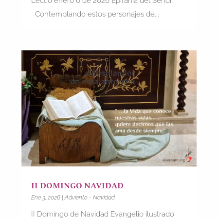
Lectio enero 6 de 2026 Epifanía del Señor
Contemplando estos personajes de...
II DOMINGO NAVIDAD
Ene 3, 2026
|
Adviento - Navidad
II Domingo de Navidad Evangelio ilustrado