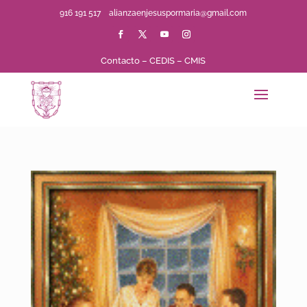
916 191 517
alianzaenjesuspormaria@gmail.com
Contacto
–
CEDIS
–
CMIS