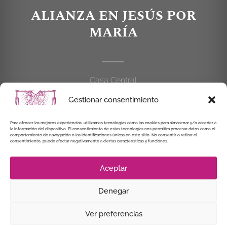
ALIANZA EN JESÚS POR
MARÍA
Casa Central
C/Cardenal Cisneros, 55
Gestionar consentimiento
28010 MADRID
Para ofrecer las mejores experiencias, utilizamos tecnologías como las cookies para almacenar y/o acceder a
la información del dispositivo. El consentimiento de estas tecnologías nos permitirá procesar datos como el
914 462 114
comportamiento de navegación o las identificaciones únicas en este sitio. No consentir o retirar el
consentimiento, puede afectar negativamente a ciertas características y funciones.
alianzaenjesuspormaria@gmail.com
Aceptar
Denegar
© Instituto Secular Alianza en Jesús por María, 2021
Ver preferencias