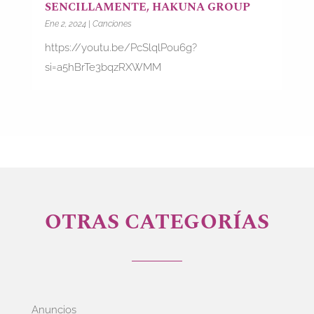
SENCILLAMENTE, HAKUNA GROUP
Ene 2, 2024
|
Canciones
https://youtu.be/PcSlqlPou6g?
si=a5hBrTe3bqzRXWMM
OTRAS CATEGORÍAS
Anuncios