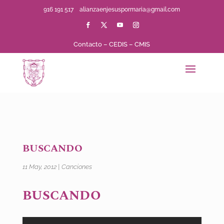
916 191 517
alianzaenjesuspormaria@gmail.com
Contacto
–
CEDIS
–
CMIS
BUSCANDO
11 May, 2012
|
Canciones
BUSCANDO