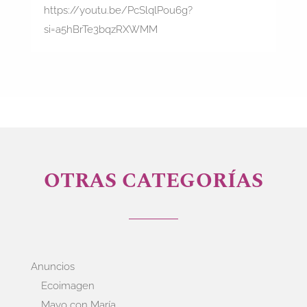
https://youtu.be/PcSlqlPou6g?
si=a5hBrTe3bqzRXWMM
OTRAS CATEGORÍAS
Anuncios
Ecoimagen
Mayo con María