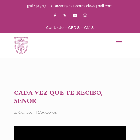
916 191 517
alianzaenjesuspormaria@gmail.com
Contacto
–
CEDIS
–
CMIS
CADA VEZ QUE TE RECIBO,
SEÑOR
21 Oct, 2017
|
Canciones