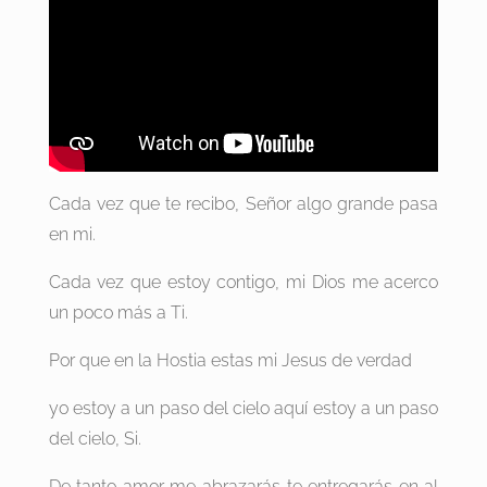
Cada vez que te recibo, Señor algo grande pasa
en mi.
Cada vez que estoy contigo, mi Dios me acerco
un poco más a Ti.
Por que en la Hostia estas mi Jesus de verdad
yo estoy a un paso del cielo aquí estoy a un paso
del cielo, Si.
De tanto amor me abrazarás te entregarás en al