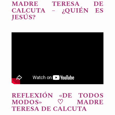
MADRE TERESA DE
CALCUTA – ¿QUIÉN ES
JESÚS?
REFLEXIÓN «DE TODOS
MODOS» ♡MADRE
TERESA DE CALCUTA