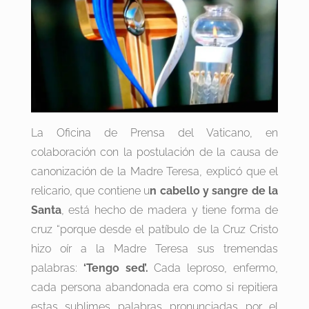
La Oficina de Prensa del Vaticano, en
colaboración con la postulación de la causa de
canonización de la Madre Teresa, explicó que el
relicario, que contiene u
n cabello y sangre de la
Santa
, está hecho de madera y tiene forma de
cruz “porque desde el patíbulo de la Cruz Cristo
hizo oír a la Madre Teresa sus tremendas
palabras:
‘Tengo sed’.
Cada leproso, enfermo,
cada persona abandonada era como si repitiera
estas sublimes palabras pronunciadas por el