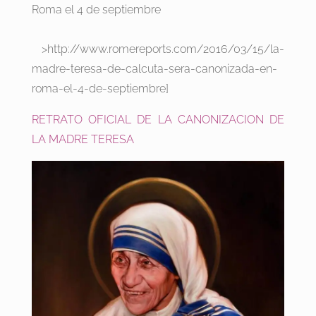
Roma el 4 de septiembre
>http://www.romereports.com/2016/03/15/la-
madre-teresa-de-calcuta-sera-canonizada-en-
roma-el-4-de-septiembre]
RETRATO OFICIAL DE LA CANONIZACION DE
LA MADRE TERESA