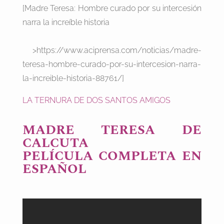
[Madre Teresa: Hombre curado por su intercesión
narra la increíble historia
>https://www.aciprensa.com/noticias/madre-
teresa-hombre-curado-por-su-intercesion-narra-
la-increible-historia-88761/]
LA TERNURA DE DOS SANTOS AMIGOS
MADRE TERESA DE
CALCUTA
PELÍCULA COMPLETA EN
ESPAÑOL