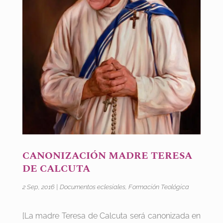
CANONIZACIÓN MADRE TERESA
DE CALCUTA
2 Sep, 2016
|
Documentos eclesiales
,
Formación Teológica
[La madre Teresa de Calcuta será canonizada en