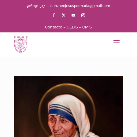
916 191 517
alianzaenjesuspormaria@gmail.com
Contacto
–
CEDIS
–
CMIS