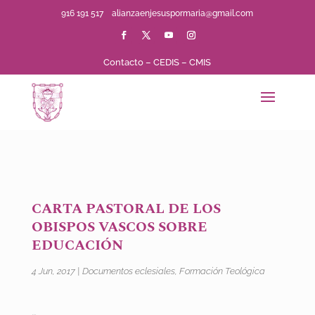
916 191 517
alianzaenjesuspormaria@gmail.com
Contacto
–
CEDIS
–
CMIS
CARTA PASTORAL DE LOS
OBISPOS VASCOS SOBRE
EDUCACIÓN
4 Jun, 2017
|
Documentos eclesiales
,
Formación Teológica
…