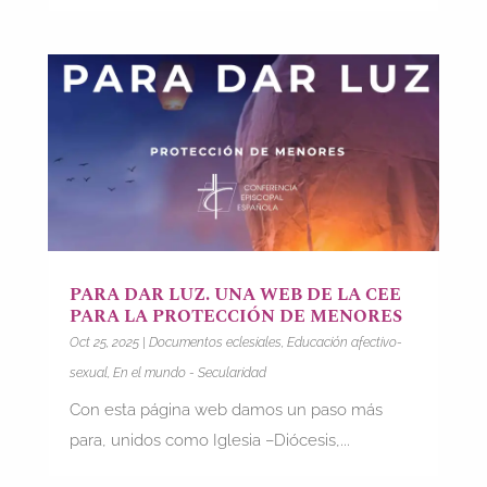
PARA DAR LUZ. UNA WEB DE LA CEE
PARA LA PROTECCIÓN DE MENORES
Oct 25, 2025
|
Documentos eclesiales
,
Educación afectivo-
sexual
,
En el mundo - Secularidad
Con esta página web damos un paso más
para, unidos como Iglesia –Diócesis,...