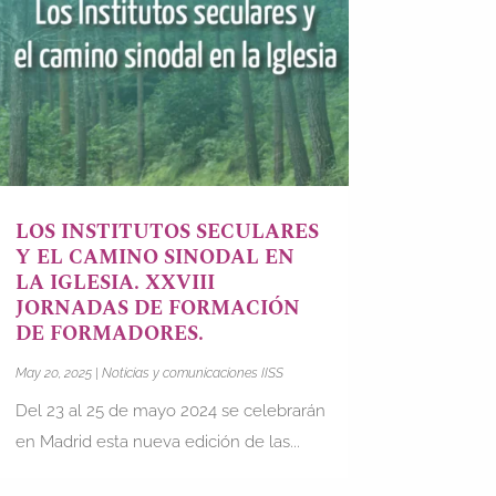
LOS INSTITUTOS SECULARES
Y EL CAMINO SINODAL EN
LA IGLESIA. XXVIII
JORNADAS DE FORMACIÓN
DE FORMADORES.
May 20, 2025
|
Noticias y comunicaciones IISS
Del 23 al 25 de mayo 2024 se celebrarán
en Madrid esta nueva edición de las...