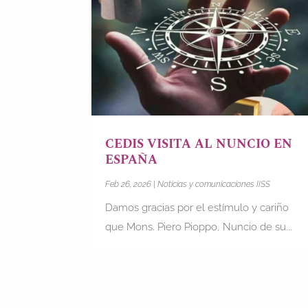
CEDIS VISITA AL NUNCIO EN
ESPAÑA
Feb 26, 2026
|
Noticias y comunicaciones IISS
Damos gracias por el estímulo y cariño
que Mons. Piero Pioppo, Nuncio de su...