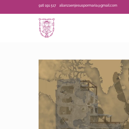
916 191 517
alianzaenjesuspormaria@gmail.com