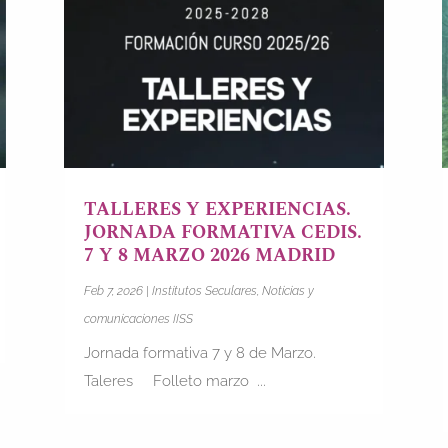
TALLERES Y EXPERIENCIAS.
JORNADA FORMATIVA CEDIS.
7 Y 8 MARZO 2026 MADRID
Feb 7, 2026
|
Institutos Seculares
,
Noticias y
comunicaciones IISS
Jornada formativa 7 y 8 de Marzo.
Taleres Folleto marzo ...