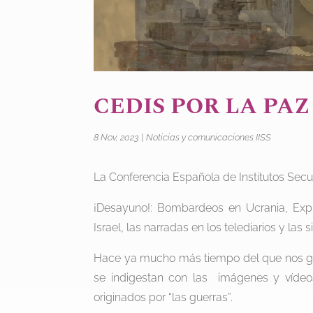
CEDIS POR LA PAZ
8 Nov, 2023
|
Noticias y comunicaciones IISS
La Conferencia Española de Institutos Secu
¡Desayuno!: Bombardeos en Ucrania, Expl
Israel, las narradas en los telediarios y las
Hace ya mucho más tiempo del que nos gus
se indigestan con las imágenes y vídeos
originados por “las guerras”.