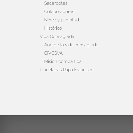
Sacerdotes
Colaboradores
Niñez y juventud
Histórico
Vida Consagrada
Año de la vida consagrada
CIVCSVA
Misión compartida
Pinceladas Papa Francisco