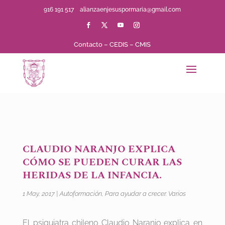
916 191 517
alianzaenjesuspormaria@gmail.com
Contacto
–
CEDIS
–
CMIS
CLAUDIO NARANJO EXPLICA
CÓMO SE PUEDEN CURAR LAS
HERIDAS DE LA INFANCIA.
1 May, 2017
|
Autoformación
,
Para ayudar a crecer. Varios
El psiquiatra chileno Claudio Naranjo explica en