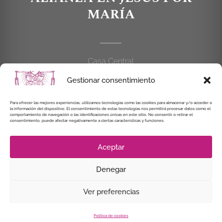
MARÍA
Casa Central
C/Cardenal Cisneros, 55
Gestionar consentimiento
28010 MADRID
Para ofrecer las mejores experiencias, utilizamos tecnologías como las cookies para almacenar y/o acceder a
914 462 114
la información del dispositivo. El consentimiento de estas tecnologías nos permitirá procesar datos como el
comportamiento de navegación o las identificaciones únicas en este sitio. No consentir o retirar el
consentimiento, puede afectar negativamente a ciertas características y funciones.
alianzaenjesuspormaria@gmail.com
Aceptar
Denegar
© Instituto Secular Alianza en Jesús por María, 2021
Ver preferencias
Política de cookies