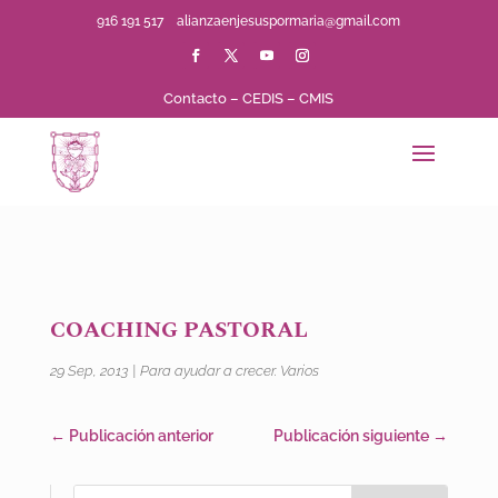
916 191 517
alianzaenjesuspormaria@gmail.com
Contacto
–
CEDIS
–
CMIS
COACHING PASTORAL
29 Sep, 2013
|
Para ayudar a crecer. Varios
←
Publicación anterior
Publicación siguiente
→