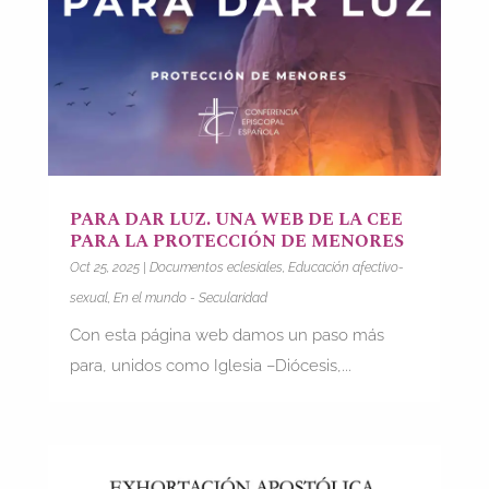
PARA DAR LUZ. UNA WEB DE LA CEE
PARA LA PROTECCIÓN DE MENORES
Oct 25, 2025
|
Documentos eclesiales
,
Educación afectivo-
sexual
,
En el mundo - Secularidad
Con esta página web damos un paso más
para, unidos como Iglesia –Diócesis,...