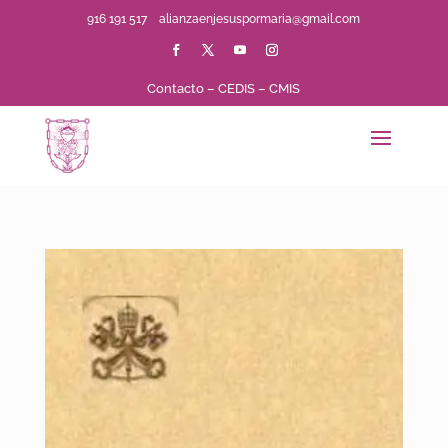
916 191 517
alianzaenjesuspormaria@gmail.com
Contacto
–
CEDIS
–
CMIS